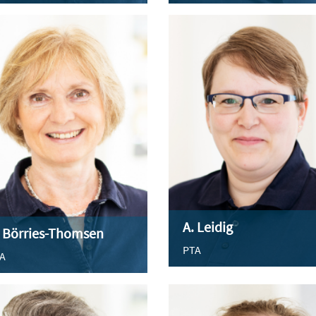
A. Leidig
 Börries-Thomsen
PTA
A