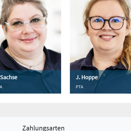
 Sachse
J. Hoppe
A
PTA
Zahlungsarten