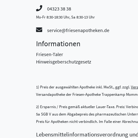
04323 38 38
Mo-Fr 8:30-18:30 Uhr, Sa 8:30-13 Uhr
service@friesenapotheken.de
Informationen
Friesen-Taler
Hinweisgeberschutzgesetz
1) Preis der ausgewählten Apotheke inkl. MwSt., ggf. zzgl.
Ver
Versandapotheke der Friesen-Apotheke Trappenkamp Momme
2) Ersparnis / Preis gemäß aktueller Lauer-Taxe. Preis: Verb
5a SGB V aus dem Abgabepreis des pharmazeutischen Unternehm
Preis für Apotheken nicht verbindlich. Im Falle einer Abrech
Lebensmittel­informations­verordnung un