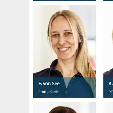
F. von See
K.
Apothekerin
PT