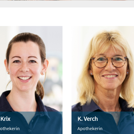
 Krix
K. Verch
othekerin
Apothekerin