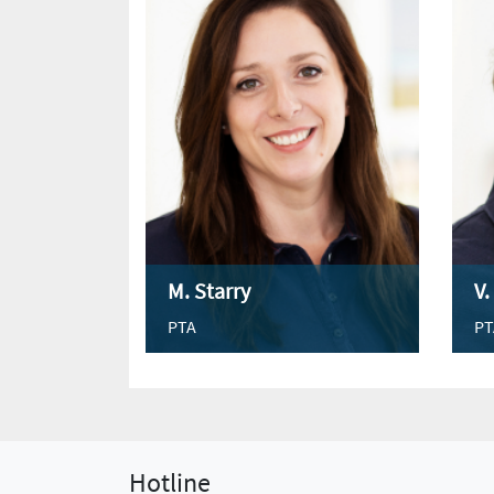
M. Starry
V.
PTA
PT
Hotline