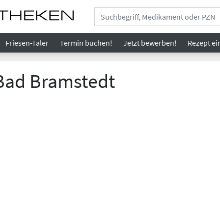
Friesen-Taler
Termin buchen!
Jetzt bewerben!
Rezept
ei
Bad Bramstedt