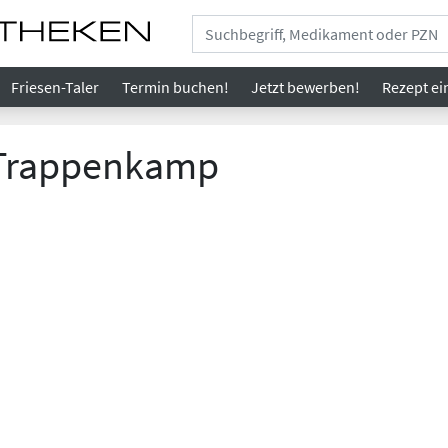
Friesen-Taler
Termin buchen!
Jetzt bewerben!
Rezept
ei
 Trappenkamp