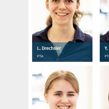
L. Drechsler
Y.
PTA
PT