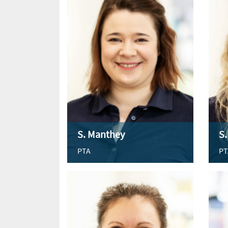
S. Manthey
S.
PTA
PT