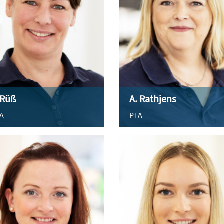
 Rüß
A. Rathjens
A
PTA