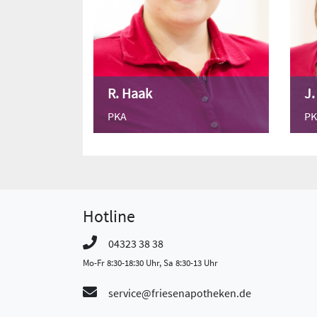
R. Haak
J
PKA
PK
Hotline
04323 38 38
Mo-Fr 8:30-18:30 Uhr, Sa 8:30-13 Uhr
service@friesenapotheken.de