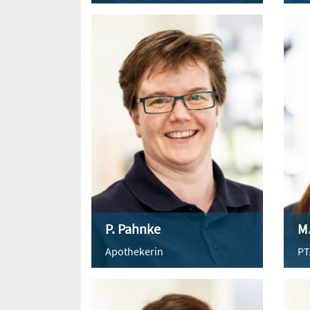
P. Pahnke
M.
Apothekerin
PT