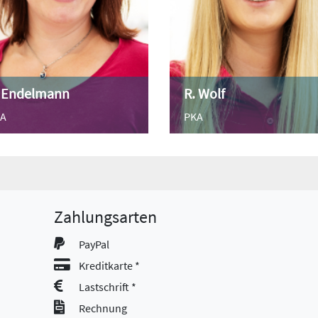
. Endelmann
R. Wolf
A
PKA
Zahlungsarten
PayPal
Kreditkarte *
Lastschrift *
Rechnung