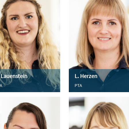
 Lauenstein
L. Herzen
A
PTA