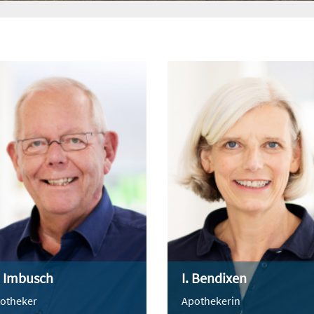
. Imbusch
I. Bendixen
otheker
Apothekerin