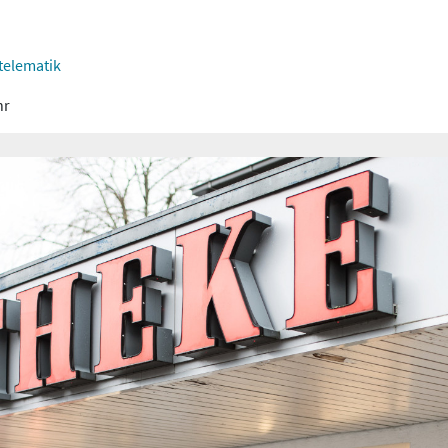
elematik
hr