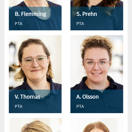
B. Flemming
S. Prehn
PTA
PTA
V. Thomas
A. Olsson
PTA
PTA