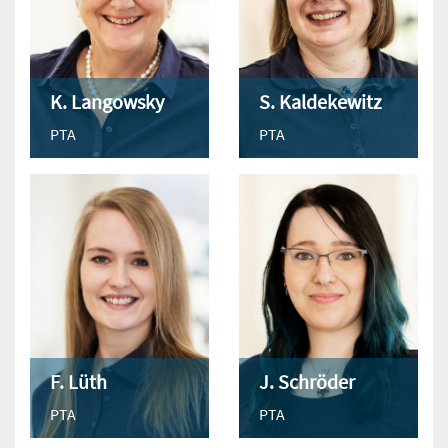
K. Langowsky
S. Kaldekewitz
PTA
PTA
F. Lüth
J. Schröder
PTA
PTA