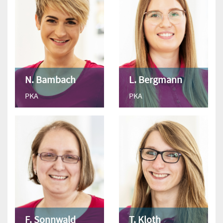
N. Bambach
L. Bergmann
PKA
PKA
F. Sonnwald
T. Kloth