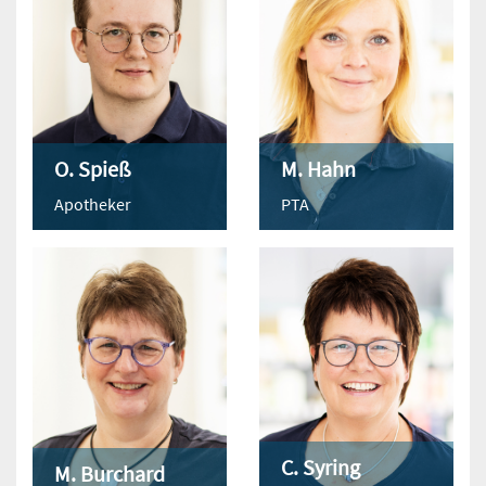
O. Spieß
M. Hahn
Apotheker
PTA
C. Syring
M. Burchard