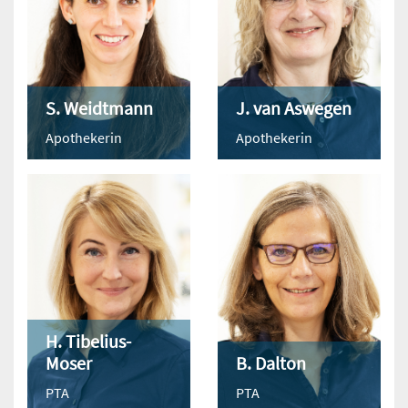
S. Weidtmann
J. van Aswegen
Apothekerin
Apothekerin
H. Tibelius-
Moser
B. Dalton
PTA
PTA