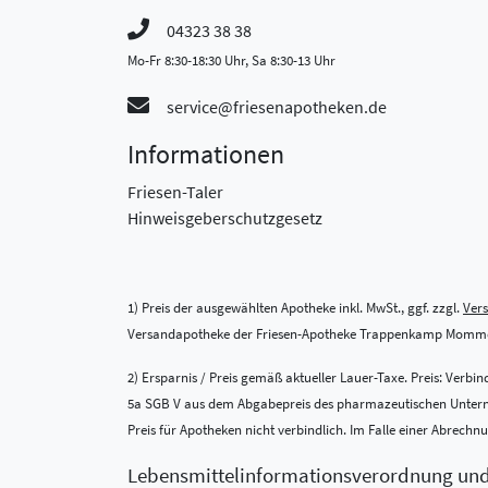
04323 38 38
Mo-Fr 8:30-18:30 Uhr, Sa 8:30-13 Uhr
service@friesenapotheken.de
Informationen
Friesen-Taler
Hinweisgeberschutzgesetz
1) Preis der ausgewählten Apotheke inkl. MwSt., ggf. zzgl.
Ver
Versandapotheke der Friesen-Apotheke Trappenkamp Momme
2) Ersparnis / Preis gemäß aktueller Lauer-Taxe. Preis: Verb
5a SGB V aus dem Abgabepreis des pharmazeutischen Unternehm
Preis für Apotheken nicht verbindlich. Im Falle einer Abrech
Lebensmittel­informations­verordnung un