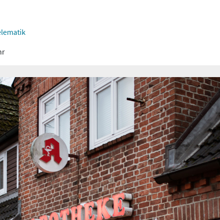
lematik
hr