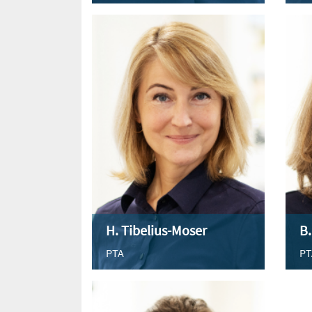
H. Tibelius-Moser
B.
PTA
PT