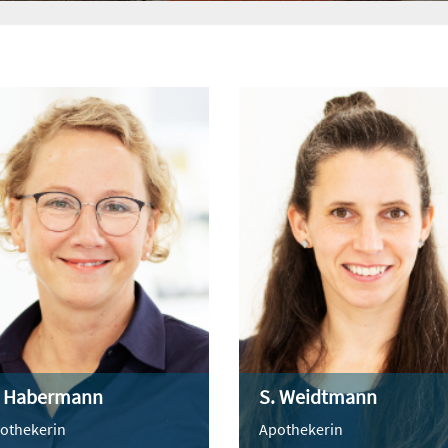
. Habermann
S. Weidtmann
othekerin
Apothekerin