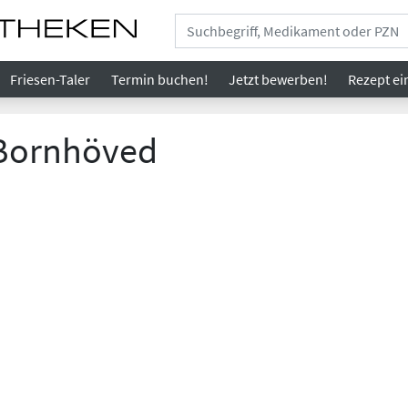
Friesen-Taler
Termin buchen!
Jetzt bewerben!
Rezept
ei
 Bornhöved