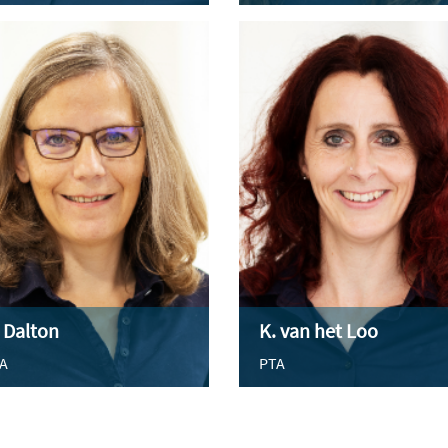
 Dalton
K. van het Loo
A
PTA