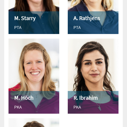
M. Starry
A. Rathjens
PTA
PTA
M. Höch
R. Ibrahim
PKA
PKA