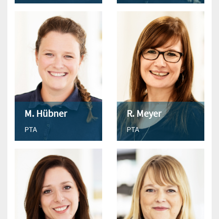
M. Hübner
R. Meyer
PTA
PTA