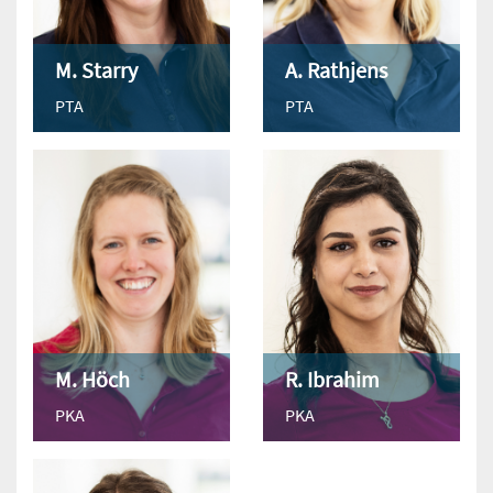
M. Starry
A. Rathjens
PTA
PTA
M. Höch
R. Ibrahim
PKA
PKA