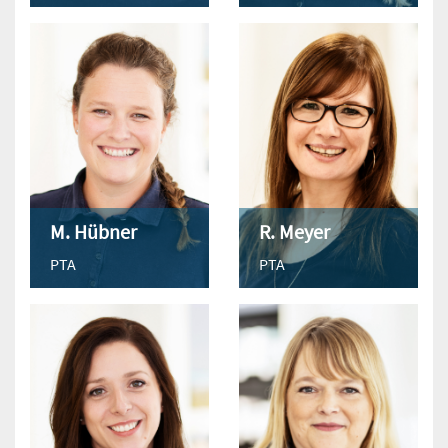
M. Hübner
R. Meyer
PTA
PTA