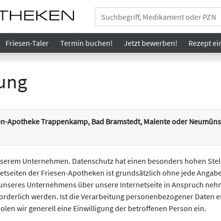
Friesen-Taler
Termin buchen!
Jetzt bewerben!
Rezept
ei
ung
esen-Apotheke Trappenkamp, Bad Bramstedt, Malente oder Neumünst
unserem Unternehmen. Datenschutz hat einen besonders hohen Stell
netseiten der Friesen-Apotheken ist grundsätzlich ohne jede Anga
 unseres Unternehmens über unsere Internetseite in Anspruch neh
derlich werden. Ist die Verarbeitung personenbezogener Daten erf
olen wir generell eine Einwilligung der betroffenen Person ein.