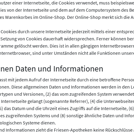
nutzer einer Internetseite, die Cookies verwendet, muss beispielswe
 dies von der Internetseite und dem auf dem Computersystem des
ines Warenkorbes im Online-Shop. Der Online-Shop merkt sich die Art
Cookies durch unsere Internetseite jederzeit mittels einer entspr
Setzung von Cookies dauerhaft widersprechen. Ferner können berei
mme gelöscht werden. Dies ist in allen gängigen Internetbrowsern 
nternetbrowser, sind unter Umständen nicht alle Funktionen unsere
einen Daten und Informationen
asst mit jedem Aufruf der Internetseite durch eine betroffene Pers
nen. Diese allgemeinen Daten und Informationen werden in den Log
ypen und Versionen, (2) das vom zugreifenden System verwendete B
Internetseite gelangt (sogenannte Referrer), (4) die Unterwebseite
) das Datum und die Uhrzeit eines Zugriffs auf die Internetseite, (6)
 des zugreifenden Systems und (8) sonstige ähnliche Daten und Inf
nologischen Systeme dienen.
nd Informationen zieht die Friesen-Apotheken keine Rückschlüsse a