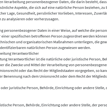
ierten Verarbeitung personenbezogener Daten, die darin besteht, d
nliche Aspekte, die sich auf eine natürliche Person beziehen, zu
icher Lage, Gesundheit, persönlicher Vorlieben, Interessen, Zuverlä
n zu analysieren oder vorherzusagen.
ung personenbezogener Daten in einer Weise, auf welche die per
r einer spezifischen betroffenen Person zugeordnet werden können
hnischen und organisatorischen Maßnahmen unterliegen, die gew
r identifizierbaren natürlichen Person zugewiesen werden.
rbeitung Verantwortlicher
tung Verantwortlicher ist die natürliche oder juristische Person, Be
ber die Zwecke und Mittel der Verarbeitung von personenbezogene
 Unionsrecht oder das Recht der Mitgliedstaaten vorgegeben, so ka
ner Benennung nach dem Unionsrecht oder dem Recht der Mitglied
he oder juristische Person, Behörde, Einrichtung oder andere Stell
ristische Person, Behörde, Einrichtung oder andere Stelle, der pe