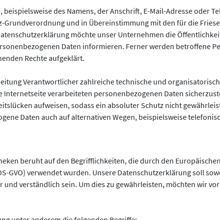
 beispielsweise des Namens, der Anschrift, E-Mail-Adresse oder T
hutz-Grundverordnung und in Übereinstimmung mit den für die Frie
atenschutzerklärung möchte unser Unternehmen die Öffentlichkei
rsonenbezogenen Daten informieren. Ferner werden betroffene Pe
henden Rechte aufgeklärt.
rbeitung Verantwortlicher zahlreiche technische und organisator
e Internetseite verarbeiteten personenbezogenen Daten sicherzust
tslücken aufweisen, sodass ein absoluter Schutz nicht gewährleis
gene Daten auch auf alternativen Wegen, beispielsweise telefonisc
eken beruht auf den Begrifflichkeiten, die durch den Europäische
-GVO) verwendet wurden. Unsere Datenschutzerklärung soll sowohl 
 und verständlich sein. Um dies zu gewährleisten, möchten wir vor
ng unter anderem die folgenden Begriffe: