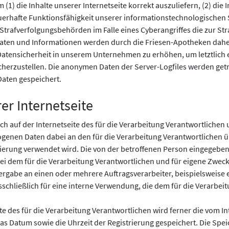
1) die Inhalte unserer Internetseite korrekt auszuliefern, (2) die I
auerhafte Funktionsfähigkeit unserer informationstechnologischen
m Strafverfolgungsbehörden im Falle eines Cyberangriffes die zur 
ten und Informationen werden durch die Friesen-Apotheken daher 
Datensicherheit in unserem Unternehmen zu erhöhen, um letztlich e
erzustellen. Die anonymen Daten der Server-Logfiles werden getre
ten gespeichert.
rer Internetseite
sich auf der Internetseite des für die Verarbeitung Verantwortlic
genen Daten dabei an den für die Verarbeitung Verantwortlichen üb
strierung verwendet wird. Die von der betroffenen Person eingeg
bei dem für die Verarbeitung Verantwortlichen und für eigene Zweck
rgabe an einen oder mehrere Auftragsverarbeiter, beispielsweise e
chließlich für eine interne Verwendung, die dem für die Verarbeit
te des für die Verarbeitung Verantwortlichen wird ferner die vom In
as Datum sowie die Uhrzeit der Registrierung gespeichert. Die Spei