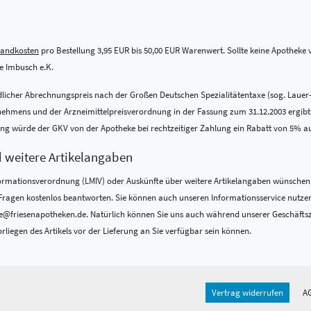
sandkosten
pro Bestellung 3,95 EUR bis 50,00 EUR Warenwert. Sollte keine Apotheke vo
 Imbusch e.K.
indlicher Abrechnungspreis nach der Großen Deutschen Spezialitätentaxe (sog. Lauer
ens und der Arzneimittelpreisverordnung in der Fassung zum 31.12.2003 ergibt. Be
nung würde der GKV von der Apotheke bei rechtzeitiger Zahlung ein Rabatt von 5% a
d weitere Artikelangaben
formations­verordnung (LMIV) oder Auskünfte über weitere Artikelangaben wünschen,
re Fragen kostenlos beantworten. Sie können auch unseren Informationsservice nutze
@friesenapotheken.de. Natürlich können Sie uns auch während unserer Geschäftszeit
rliegen des Artikels vor der Lieferung an Sie verfügbar sein können.
Vertrag widerrufen
A