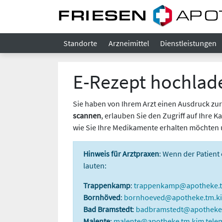
Standorte
Arzneimittel
Dienstleistungen
E-Rezept hochlad
Sie haben von Ihrem Arzt einen Ausdruck zur 
scannen
, erlauben Sie den Zugriff auf Ihre
wie Sie Ihre Medikamente erhalten möchten 
Hinweis für Arztpraxen
: Wenn der Patient
lauten:
Trappenkamp
:
trappenkamp@apotheke.tm
Bornhöved
:
bornhoeved@apotheke.tm.ki
Bad Bramstedt
:
badbramstedt@apotheke.
Malente
:
malente@apotheke.tm.kim.telem