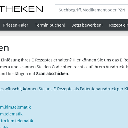
Friesen-Taler
Termin buchen!
Jetzt bewerben!
Rezept
ei
en
Einlösung Ihres E-Rezeptes erhalten? Hier können Sie uns das E-Re
 Kamera und scannen Sie den Code oben rechts auf Ihrem Ausdruck. 
und bestätigen mit
Scan abschicken
.
 es wünscht, können Sie uns E-Rezepte als Patientenausdruck per 
.kim.telematik
m.telematik
tm.kim.telematik
atik