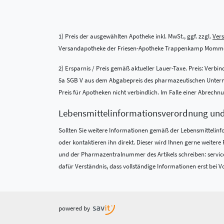
1) Preis der ausgewählten Apotheke inkl. MwSt., ggf. zzgl.
Ver
Versandapotheke der Friesen-Apotheke Trappenkamp Momme
2) Ersparnis / Preis gemäß aktueller Lauer-Taxe. Preis: Verb
5a SGB V aus dem Abgabepreis des pharmazeutischen Unternehm
Preis für Apotheken nicht verbindlich. Im Falle einer Abrech
Lebensmittel­informations­verordnung un
Sollten Sie weitere Informationen gemäß der Lebensmittel­in
oder kontaktieren ihn direkt. Dieser wird Ihnen gerne weite
und der Pharmazentralnummer des Artikels schreiben: service
dafür Verständnis, dass vollständige Informationen erst bei Vo
powered by