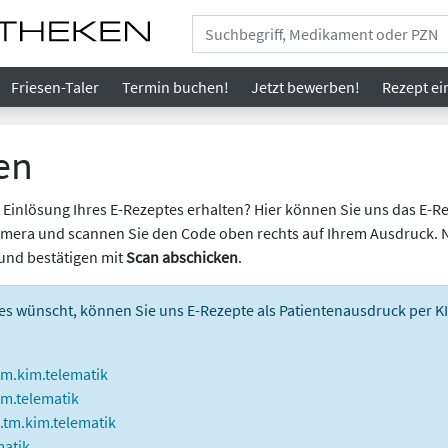
Friesen-Taler
Termin buchen!
Jetzt bewerben!
Rezept
ei
en
Einlösung Ihres E-Rezeptes erhalten? Hier können Sie uns das E-Re
 Kamera und scannen Sie den Code oben rechts auf Ihrem Ausdruck. 
und bestätigen mit
Scan abschicken
.
 es wünscht, können Sie uns E-Rezepte als Patientenausdruck per 
.kim.telematik
m.telematik
tm.kim.telematik
atik