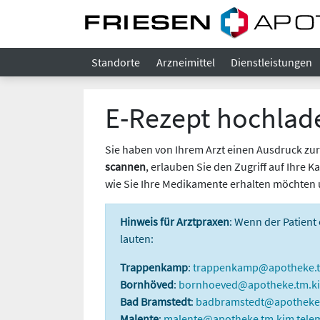
Standorte
Arzneimittel
Dienstleistungen
E-Rezept hochlad
Sie haben von Ihrem Arzt einen Ausdruck zur 
scannen
, erlauben Sie den Zugriff auf Ihre
wie Sie Ihre Medikamente erhalten möchten 
Hinweis für Arztpraxen
: Wenn der Patient
lauten:
Trappenkamp
:
trappenkamp@apotheke.tm
Bornhöved
:
bornhoeved@apotheke.tm.ki
Bad Bramstedt
:
badbramstedt@apotheke.
Malente
:
malente@apotheke.tm.kim.telem