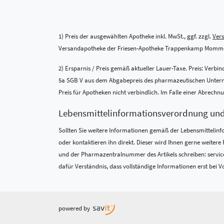
1) Preis der ausgewählten Apotheke inkl. MwSt., ggf. zzgl.
Ver
Versandapotheke der Friesen-Apotheke Trappenkamp Momme
2) Ersparnis / Preis gemäß aktueller Lauer-Taxe. Preis: Verb
5a SGB V aus dem Abgabepreis des pharmazeutischen Unternehm
Preis für Apotheken nicht verbindlich. Im Falle einer Abrech
Lebensmittel­informations­verordnung un
Sollten Sie weitere Informationen gemäß der Lebensmittel­in
oder kontaktieren ihn direkt. Dieser wird Ihnen gerne weite
und der Pharmazentralnummer des Artikels schreiben: service
dafür Verständnis, dass vollständige Informationen erst bei Vo
powered by