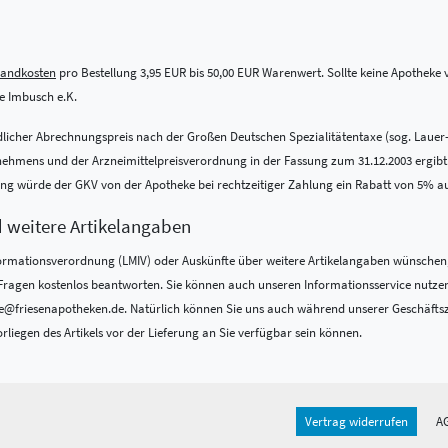
sandkosten
pro Bestellung 3,95 EUR bis 50,00 EUR Warenwert. Sollte keine Apotheke vo
 Imbusch e.K.
indlicher Abrechnungspreis nach der Großen Deutschen Spezialitätentaxe (sog. Lauer
ens und der Arzneimittelpreisverordnung in der Fassung zum 31.12.2003 ergibt. Be
nung würde der GKV von der Apotheke bei rechtzeitiger Zahlung ein Rabatt von 5% a
d weitere Artikelangaben
formations­verordnung (LMIV) oder Auskünfte über weitere Artikelangaben wünschen,
re Fragen kostenlos beantworten. Sie können auch unseren Informationsservice nutze
@friesenapotheken.de. Natürlich können Sie uns auch während unserer Geschäftszeit
rliegen des Artikels vor der Lieferung an Sie verfügbar sein können.
Vertrag widerrufen
A