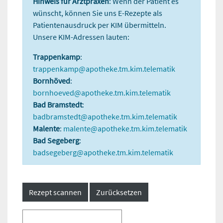
Hinweis für Arztpraxen
: Wenn der Patient es
wünscht, können Sie uns E-Rezepte als
Patientenausdruck per KIM übermitteln.
Unsere KIM-Adressen lauten:
Trappenkamp
:
trappenkamp@apotheke.tm.kim.telematik
Bornhöved
:
bornhoeved@apotheke.tm.kim.telematik
Bad Bramstedt
:
badbramstedt@apotheke.tm.kim.telematik
Malente
:
malente@apotheke.tm.kim.telematik
Bad Segeberg
:
badsegeberg@apotheke.tm.kim.telematik
Rezept scannen
Zurücksetzen