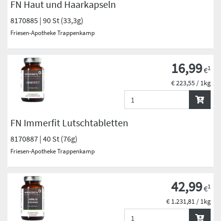
FN Haut und Haarkapseln
8170885 | 90 St (33,3g)
Friesen-Apotheke Trappenkamp
16,99
1
€
€ 223,55 / 1kg
FN Immerfit Lutschtabletten
8170887 | 40 St (76g)
Friesen-Apotheke Trappenkamp
42,99
1
€
€ 1.231,81 / 1kg