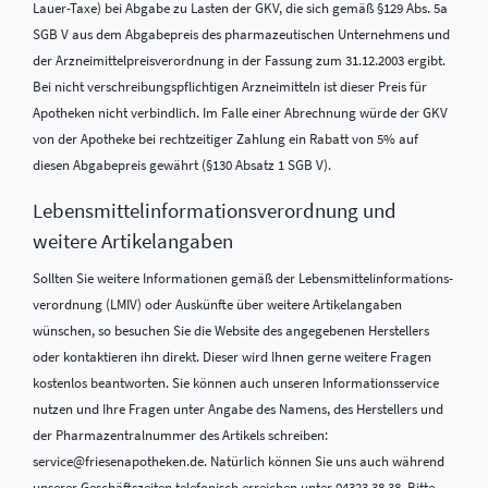
Lauer-Taxe) bei Abgabe zu Lasten der GKV, die sich gemäß §129 Abs. 5a
SGB V aus dem Abgabepreis des pharmazeutischen Unternehmens und
der Arzneimittelpreisverordnung in der Fassung zum 31.12.2003 ergibt.
Bei nicht verschreibungspflichtigen Arzneimitteln ist dieser Preis für
Apotheken nicht verbindlich. Im Falle einer Abrechnung würde der GKV
von der Apotheke bei rechtzeitiger Zahlung ein Rabatt von 5% auf
diesen Abgabepreis gewährt (§130 Absatz 1 SGB V).
Lebensmittel­informations­verordnung und
weitere Artikelangaben
Sollten Sie weitere Informationen gemäß der Lebensmittel­informations­
verordnung (LMIV) oder Auskünfte über weitere Artikelangaben
wünschen, so besuchen Sie die Website des angegebenen Herstellers
oder kontaktieren ihn direkt. Dieser wird Ihnen gerne weitere Fragen
kostenlos beantworten. Sie können auch unseren Informationsservice
nutzen und Ihre Fragen unter Angabe des Namens, des Herstellers und
der Pharmazentralnummer des Artikels schreiben:
service@friesenapotheken.de. Natürlich können Sie uns auch während
unserer Geschäftszeiten telefonisch erreichen unter 04323 38 38. Bitte