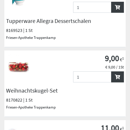
Tupperware Allegra Dessertschalen
8169523 | 1 St
Friesen-Apotheke Trappenkamp
9,00
1
€
€ 9,00 / 1St
Weihnachtskugel-Set
8170822 | 1 St
Friesen-Apotheke Trappenkamp
11,00
1
€