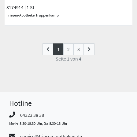
8174914 | 1 St
Friesen-Apotheke Trappenkamp
(current)
1
2
3
Seite 1 von 4
Hotline
04323 38 38
Mo-Fr 8:30-18:30 Uhr, Sa 8:30-13 Uhr
service@friesenapotheken.de