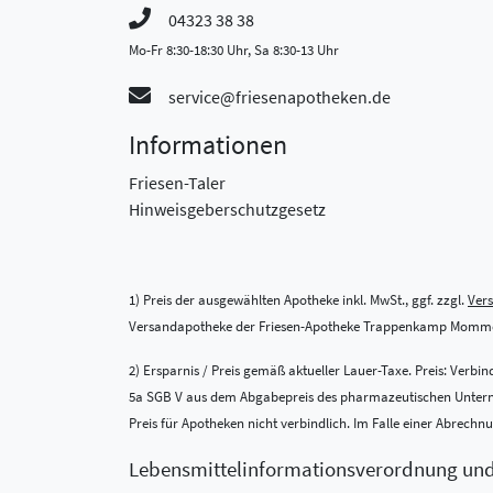
04323 38 38
Mo-Fr 8:30-18:30 Uhr, Sa 8:30-13 Uhr
service@friesenapotheken.de
Informationen
Friesen-Taler
Hinweisgeberschutzgesetz
1) Preis der ausgewählten Apotheke inkl. MwSt., ggf. zzgl.
Ver
Versandapotheke der Friesen-Apotheke Trappenkamp Momme
2) Ersparnis / Preis gemäß aktueller Lauer-Taxe. Preis: Verb
5a SGB V aus dem Abgabepreis des pharmazeutischen Unternehm
Preis für Apotheken nicht verbindlich. Im Falle einer Abrech
Lebensmittel­informations­verordnung un