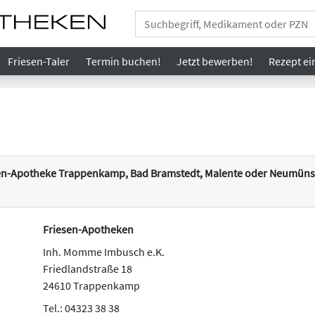
Friesen-Taler
Termin buchen!
Jetzt bewerben!
Rezept
ei
esen-Apotheke Trappenkamp, Bad Bramstedt, Malente oder Neumünst
Friesen-Apotheken
Inh. Momme Imbusch e.K.
Friedlandstraße 18
24610 Trappenkamp
Tel.: 04323 38 38