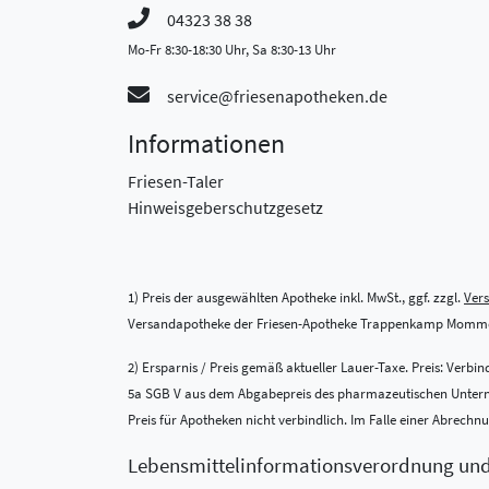
04323 38 38
Mo-Fr 8:30-18:30 Uhr, Sa 8:30-13 Uhr
service@friesenapotheken.de
Informationen
Friesen-Taler
Hinweisgeberschutzgesetz
1) Preis der ausgewählten Apotheke inkl. MwSt., ggf. zzgl.
Ver
Versandapotheke der Friesen-Apotheke Trappenkamp Momme
2) Ersparnis / Preis gemäß aktueller Lauer-Taxe. Preis: Verb
5a SGB V aus dem Abgabepreis des pharmazeutischen Unternehm
Preis für Apotheken nicht verbindlich. Im Falle einer Abrech
Lebensmittel­informations­verordnung un