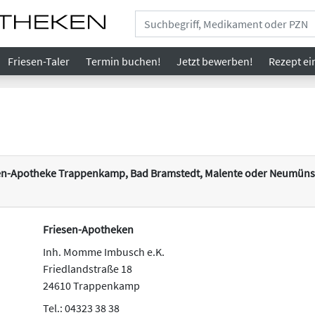
Friesen-Taler
Termin buchen!
Jetzt bewerben!
Rezept
ei
esen-Apotheke Trappenkamp, Bad Bramstedt, Malente oder Neumünst
Friesen-Apotheken
Inh. Momme Imbusch e.K.
Friedlandstraße 18
24610 Trappenkamp
Tel.: 04323 38 38