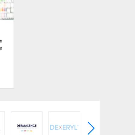
en
en