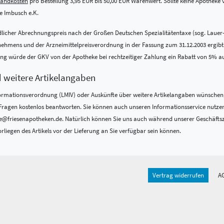
sandkosten
pro Bestellung 3,95 EUR bis 50,00 EUR Warenwert. Sollte keine Apotheke vo
 Imbusch e.K.
indlicher Abrechnungspreis nach der Großen Deutschen Spezialitätentaxe (sog. Lauer
ens und der Arzneimittelpreisverordnung in der Fassung zum 31.12.2003 ergibt. Be
nung würde der GKV von der Apotheke bei rechtzeitiger Zahlung ein Rabatt von 5% a
d weitere Artikelangaben
formations­verordnung (LMIV) oder Auskünfte über weitere Artikelangaben wünschen,
re Fragen kostenlos beantworten. Sie können auch unseren Informationsservice nutze
@friesenapotheken.de. Natürlich können Sie uns auch während unserer Geschäftszeit
rliegen des Artikels vor der Lieferung an Sie verfügbar sein können.
Vertrag widerrufen
A