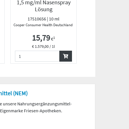
1,5 mg/ml Nasenspray
Pumpzerstäu
Lösung
17510656 | 10 ml
2830556 | 75 m
Cooper Consumer Health Deutschland GmbH
Hermes Arzneimittel
15,79
13,29
1
1
€
€
€ 1.579,00 / 1l
€ 177,20 / 1l
ittel (NEM)
ie unsere Nahrungs­ergänzungs­mittel-
 Eigenmarke Friesen-Apotheken.