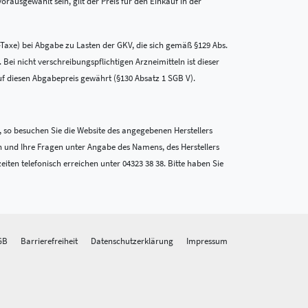
rausgewählt sein, gilt der Preis für den Einkauf in der
-Taxe) bei Abgabe zu Lasten der GKV, die sich gemäß §129 Abs.
i nicht verschreibungspflichtigen Arzneimitteln ist dieser
uf diesen Abgabepreis gewährt (§130 Absatz 1 SGB V).
 so besuchen Sie die Website des angegebenen Herstellers
n und Ihre Fragen unter Angabe des Namens, des Herstellers
en telefonisch erreichen unter 04323 38 38. Bitte haben Sie
GB
Barrierefreiheit
Datenschutzerklärung
Impressum