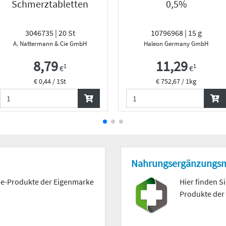
Schmerztabletten
0,5%
3046735 | 20 St
10796968 | 15 g
kation
A. Nattermann & Cie GmbH
Haleon Germany GmbH
8,79
11,29
1
1
€
€
€ 0,44 / 1St
€ 752,67 / 1kg
Nahrungs­ergänzungs­m
mie-Produkte der Eigenmarke
Hier finden S
Produkte der