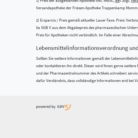
1) Preis der ausgewählten Apotheke inkl. MwSt., ggf. zzgl.
Ver
Versandapotheke der Friesen-Apotheke Trappenkamp Momme
2) Ersparnis / Preis gemäß aktueller Lauer-Taxe. Preis: Verb
5a SGB V aus dem Abgabepreis des pharmazeutischen Unternehm
Preis für Apotheken nicht verbindlich. Im Falle einer Abrech
Lebensmittel­informations­verordnung un
Sollten Sie weitere Informationen gemäß der Lebensmittel­in
oder kontaktieren ihn direkt. Dieser wird Ihnen gerne weite
und der Pharmazentralnummer des Artikels schreiben: service
dafür Verständnis, dass vollständige Informationen erst bei Vo
powered by