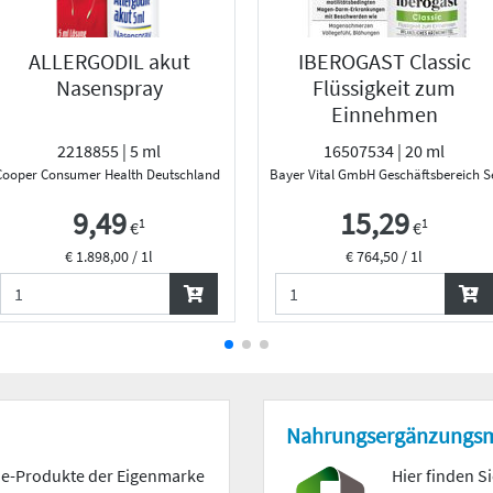
ALLERGODIL akut
IBEROGAST Classic
Nasenspray
Flüssigkeit zum
Einnehmen
2218855 | 5 ml
16507534 | 20 ml
Cooper Consumer Health Deutschland GmbH
Bayer Vital GmbH Geschäftsbereich S
9,49
15,29
1
1
€
€
€ 1.898,00 / 1l
€ 764,50 / 1l
Nahrungs­ergänzungs­m
mie-Produkte der Eigenmarke
Hier finden S