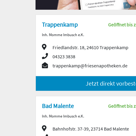
Trappenkamp
Geöffnet bis 
Inh. Momme Imbusch e.K.
Friedlandstr. 18, 24610 Trappenkamp
04323 3838
trappenkamp@friesenapotheken.de
Jetzt direkt vorbest
Bad Malente
Geöffnet bis 
Inh. Momme Imbusch e.K.
Bahnhofstr. 37-39, 23714 Bad Malente