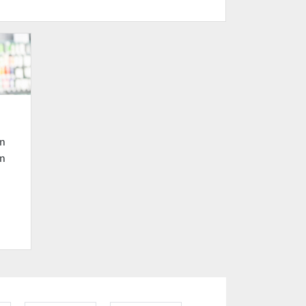
en
en