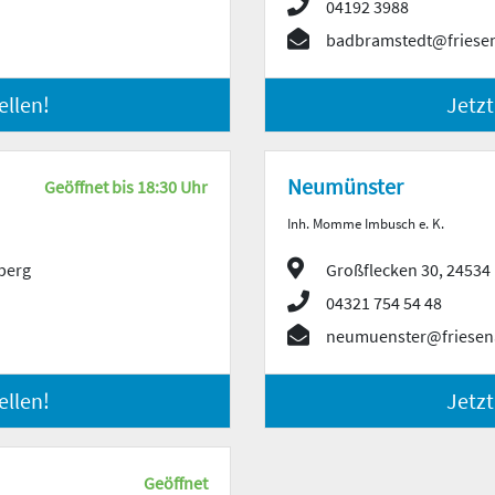
04192 3988
badbramstedt@friese
ellen!
Jetzt
Neumünster
Geöffnet bis 18:30 Uhr
Inh. Momme Imbusch e. K.
berg
Großflecken 30, 2453
04321 754 54 48
neumuenster@friesen
ellen!
Jetzt
Geöffnet