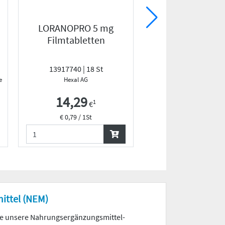
LORANOPRO 5 mg
FENIHYDROCORT
Filmtabletten
0,5%
13917740 | 18 St
10796968 | 15 
elbstmedikation
Hexal AG
Haleon Germany G
14,29
11,29
1
1
€
€
€ 0,79 / 1St
€ 752,67 / 1kg
ittel (NEM)
ie unsere Nahrungs­ergänzungs­mittel-