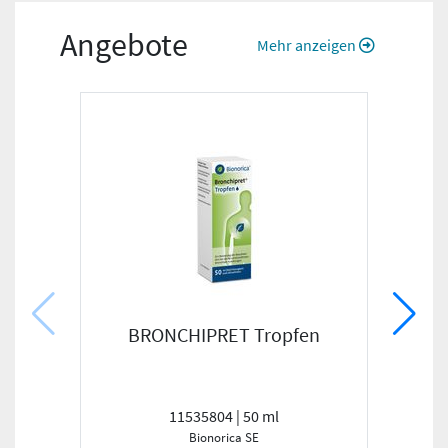
Angebote
Mehr anzeigen
BRONCHIPRET Tropfen
C
a
11535804 | 50 ml
Bionorica SE