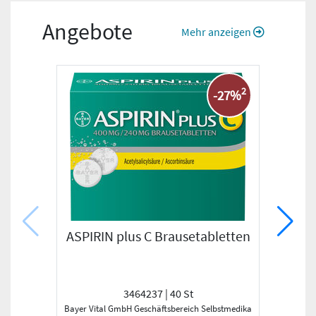
Angebote
Mehr anzeigen
2
-27%
ASPIRIN plus C Brausetabletten
FEN
3464237 | 40 St
Bayer Vital GmbH Geschäftsbereich Selbstmedikation