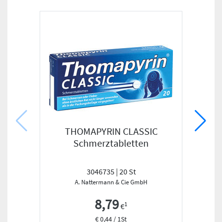
THOMAPYRIN CLASSIC
CETIR
Schmerztabletten
3046735 | 20 St
A. Nattermann & Cie GmbH
8,79
1
€
€ 0,44 / 1St