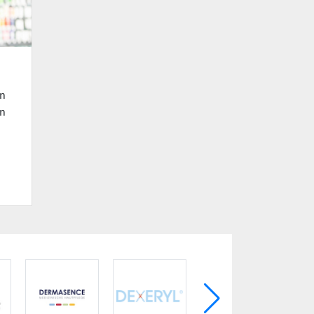
en
en