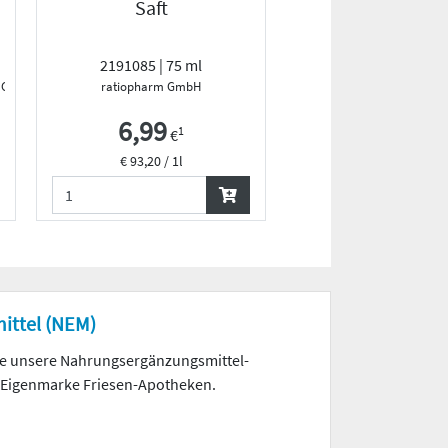
Saft
mg/10 mg
Lutschtablet
2191085 | 75 ml
12700079 | 36 S
d GmbH
ratiopharm GmbH
Reckitt Benckiser Deutsch
6,99
15,99
1
1
€
€
€ 93,20 / 1l
€ 0,44 / 1St
ittel (NEM)
ie unsere Nahrungs­ergänzungs­mittel-
 Eigenmarke Friesen-Apotheken.