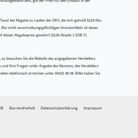
rausgewählt sein, gilt der Preis für den Einkauf in der
-Taxe) bei Abgabe zu Lasten der GKV, die sich gemäß §129 Abs.
i nicht verschreibungspflichtigen Arzneimitteln ist dieser
uf diesen Abgabepreis gewährt (§130 Absatz 1 SGB V).
 so besuchen Sie die Website des angegebenen Herstellers
n und Ihre Fragen unter Angabe des Namens, des Herstellers
en telefonisch erreichen unter 04323 38 38. Bitte haben Sie
GB
Barrierefreiheit
Datenschutzerklärung
Impressum