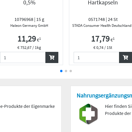
0,5%
Hartkapseln
10796968 | 15 g
0571748 | 24 St
Haleon Germany GmbH
STADA Consumer Health Deutschlan
11,29
17,79
1
1
€
€
€ 752,67 / 1kg
€ 0,74 / 1St
Nahrungs­ergänzungs­m
mie-Produkte der Eigenmarke
Hier finden S
Produkte der