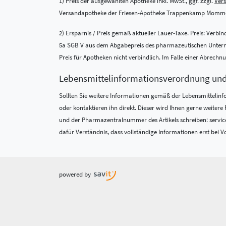
1) Preis der ausgewählten Apotheke inkl. MwSt., ggf. zzgl.
Ver
Versandapotheke der Friesen-Apotheke Trappenkamp Momme
2) Ersparnis / Preis gemäß aktueller Lauer-Taxe. Preis: Verb
5a SGB V aus dem Abgabepreis des pharmazeutischen Unternehm
Preis für Apotheken nicht verbindlich. Im Falle einer Abrech
Lebensmittel­informations­verordnung un
Sollten Sie weitere Informationen gemäß der Lebensmittel­in
oder kontaktieren ihn direkt. Dieser wird Ihnen gerne weite
und der Pharmazentralnummer des Artikels schreiben: service
dafür Verständnis, dass vollständige Informationen erst bei Vo
powered by