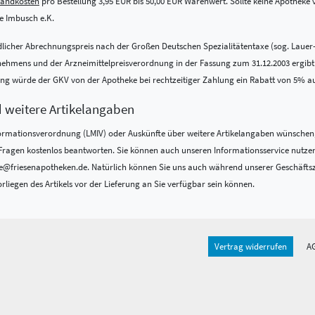
sandkosten
pro Bestellung 3,95 EUR bis 50,00 EUR Warenwert. Sollte keine Apotheke vo
 Imbusch e.K.
indlicher Abrechnungspreis nach der Großen Deutschen Spezialitätentaxe (sog. Lauer
ens und der Arzneimittelpreisverordnung in der Fassung zum 31.12.2003 ergibt. Be
nung würde der GKV von der Apotheke bei rechtzeitiger Zahlung ein Rabatt von 5% a
d weitere Artikelangaben
formations­verordnung (LMIV) oder Auskünfte über weitere Artikelangaben wünschen,
re Fragen kostenlos beantworten. Sie können auch unseren Informationsservice nutze
@friesenapotheken.de. Natürlich können Sie uns auch während unserer Geschäftszeit
rliegen des Artikels vor der Lieferung an Sie verfügbar sein können.
Vertrag widerrufen
A