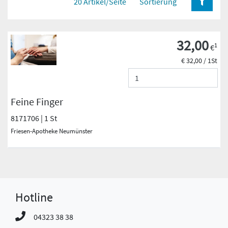
20 Artikel/Seite
Sortierung
32,00
1
€
€ 32,00 / 1St
Feine Finger
8171706 | 1 St
Friesen-Apotheke Neumünster
Hotline
04323 38 38