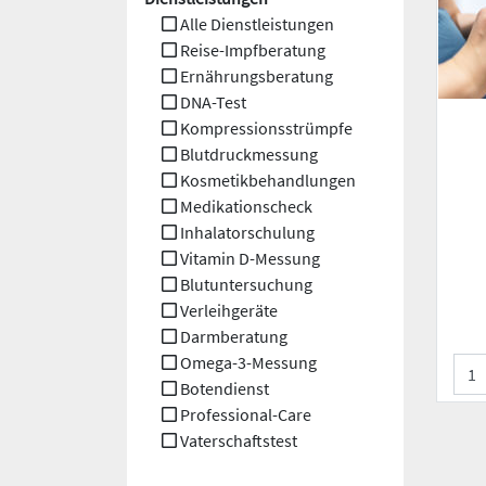
Alle Dienstleistungen
Reise-Impfberatung
Ernährungsberatung
DNA-Test
Kompressionsstrümpfe
Blutdruckmessung
Kosmetikbehandlungen
Medikationscheck
Inhalatorschulung
Vitamin D-Messung
Blutuntersuchung
Verleihgeräte
Darmberatung
Omega-3-Messung
Botendienst
Professional-Care
Vaterschaftstest