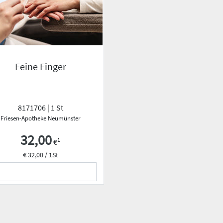
Feine Finger
8171706 | 1 St
Friesen-Apotheke Neumünster
32,00
1
€
€ 32,00 / 1St