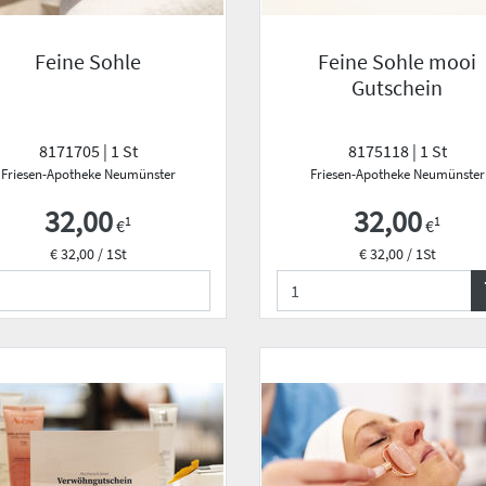
Feine Sohle
Feine Sohle mooi
Gutschein
8171705 | 1 St
8175118 | 1 St
Friesen-Apotheke Neumünster
Friesen-Apotheke Neumünster
32,00
32,00
1
1
€
€
€ 32,00 / 1St
€ 32,00 / 1St