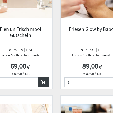
Fien un Frisch mooi
Friesen Glow by Bab
Gutschein
8175119 | 1 St
8171731 | 1 St
Friesen-Apotheke Neumünster
Friesen-Apotheke Neumünster
69,00
89,00
1
1
€
€
€ 69,00 / 1St
€ 89,00 / 1St