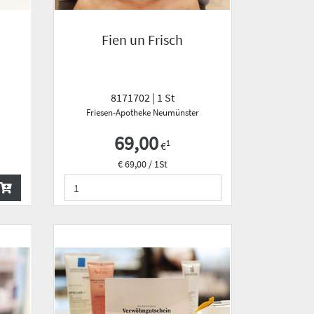
Fien un Frisch
8171702 | 1 St
Friesen-Apotheke Neumünster
69,00
1
€
€ 69,00 / 1St