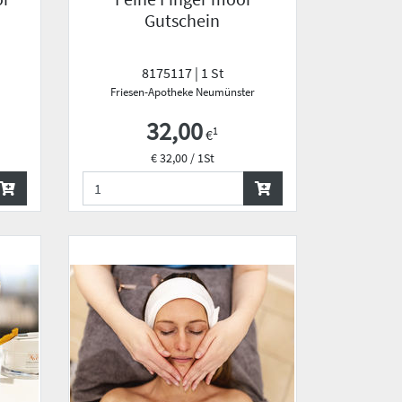
Gutschein
8175117 | 1 St
Friesen-Apotheke Neumünster
32,00
1
€
€ 32,00 / 1St