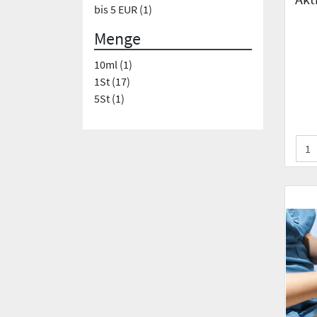
bis 5 EUR (1)
Menge
10ml (1)
1St (17)
5St (1)