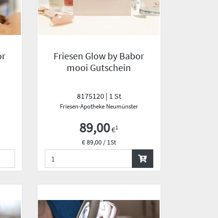
or
Friesen Glow by Babor
mooi Gutschein
8175120 | 1 St
Friesen-Apotheke Neumünster
89,00
1
€
€ 89,00 / 1St