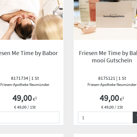
iesen Me Time by Babor
Friesen Me Time by Ba
mooi Gutschein
8171734 | 1 St
8175121 | 1 St
Friesen-Apotheke Neumünster
Friesen-Apotheke Neumünster
49,00
49,00
1
1
€
€
€ 49,00 / 1St
€ 49,00 / 1St