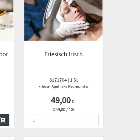
bor
Friesisch frisch
8171704 | 1 St
Friesen-Apotheke Neumünster
49,00
1
€
€ 49,00 / 1St