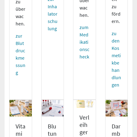
über
zu
zu
Inha
wac
über
förd
lator
hen.
wac
ern.
schu
hen.
zum
lung
zu
Med
zur
den
ikati
Blut
Kos
onsc
druc
meti
heck
kme
kbe
ssun
han
g
dlun
gen
Verl
eih
Vita
Dar
Blu
ger
mi
mb
tun