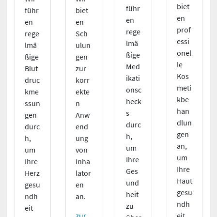
biet
führ
führ
biet
en
en
en
en
prof
rege
rege
Sch
essi
lmä
lmä
ulun
onel
ßige
ßige
gen
le
Med
Blut
zur
Kos
ikati
druc
korr
meti
onsc
kme
ekte
kbe
heck
ssun
n
han
s
gen
Anw
dlun
durc
durc
end
gen
h,
h,
ung
an,
um
um
von
um
Ihre
Ihre
Inha
Ihre
Ges
Herz
lator
Haut
und
gesu
en
gesu
heit
ndh
an.
ndh
zu
eit
eit
zur