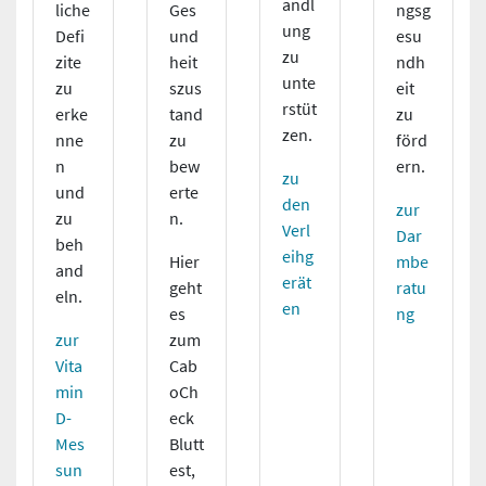
andl
liche
ngsg
Ges
ung
Defi
esu
und
zu
zite
ndh
heit
unte
zu
eit
szus
rstüt
erke
zu
tand
zen.
nne
förd
zu
n
ern.
bew
zu
und
erte
den
zur
zu
n.
Verl
Dar
beh
eihg
mbe
Hier
and
erät
ratu
geht
eln.
en
ng
es
zur
zum
Vita
Cab
min
oCh
D-
eck
Mes
Blutt
sun
est,