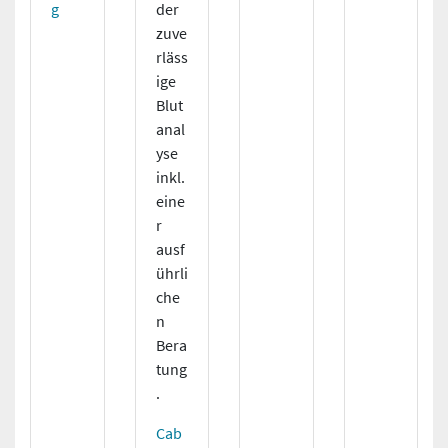
g
der
zuve
rläss
ige
Blut
anal
yse
inkl.
eine
r
ausf
ührli
che
n
Bera
tung
.
Cab