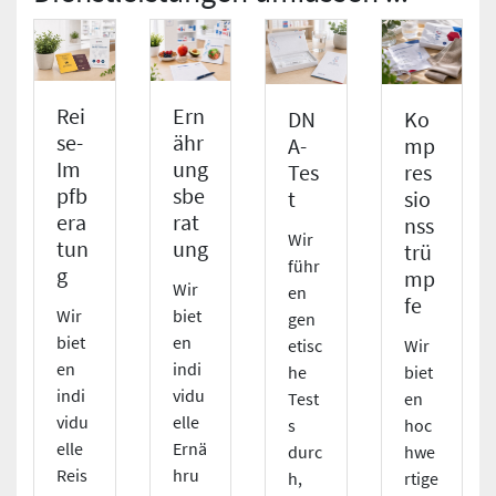
Rei
Ern
DN
Ko
se-
ähr
A-
mp
Im
ung
Tes
res
pfb
sbe
t
sio
era
rat
nss
Wir
tun
ung
trü
führ
g
mp
Wir
en
fe
Wir
biet
gen
biet
en
etisc
Wir
en
indi
he
biet
indi
vidu
Test
en
vidu
elle
s
hoc
elle
Ernä
durc
hwe
Reis
hru
h,
rtige