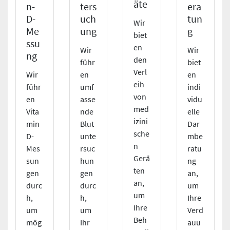
äte
n-
era
ters
D-
tun
uch
Wir
Me
g
ung
biet
ssu
en
Wir
Wir
ng
den
biet
führ
Verl
Wir
en
en
eih
führ
indi
umf
von
en
vidu
asse
med
Vita
elle
nde
izini
min
Dar
Blut
sche
D-
mbe
unte
n
Mes
ratu
rsuc
Gerä
sun
ng
hun
ten
gen
an,
gen
an,
durc
um
durc
um
h,
Ihre
h,
Ihre
um
Verd
um
Beh
mög
auu
Ihr