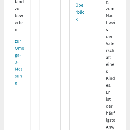
tand
g,
Übe
zu
zum
rblic
bew
Nac
k
erte
hwei
n.
s
der
zur
Vate
Ome
rsch
ga-
aft
3-
eine
Mes
s
sun
Kind
g
es.
Er
ist
der
häuf
igste
Anw