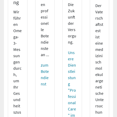
ng
en
Die
Der
prof
Zuk
Wir
Vate
essi
unft
führ
rsch
onel
der
en
aftst
le
Vers
Ome
est
Bote
orgu
ga-
ist
ndie
ng.
3-
eine
nste
Mes
med
Uns
an ...
sun
izini
ere
gen
sch
zum
Dien
durc
mol
Bote
stlei
h,
ekul
ndie
stun
um
arge
nst
g
Ihr
neti
"Pro
Ges
sche
fessi
und
Unte
onal
heit
rsuc
Care
szus
hun
" im