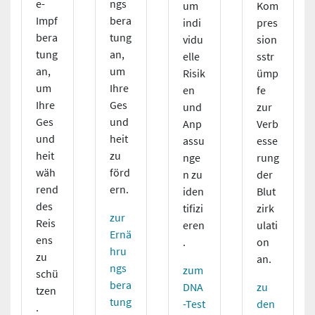
e-
ngs
um
Kom
Impf
bera
indi
pres
bera
tung
vidu
sion
tung
an,
elle
sstr
an,
um
Risik
ümp
um
Ihre
en
fe
Ihre
Ges
und
zur
Ges
und
Anp
Verb
und
heit
assu
esse
heit
zu
nge
rung
wäh
förd
n zu
der
rend
ern.
iden
Blut
des
tifizi
zirk
zur
Reis
eren
ulati
Ernä
ens
.
on
hru
zu
an.
ngs
zum
schü
bera
DNA
zu
tzen
tung
-Test
den
.