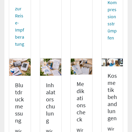
Kom
zur
pres
Reis
sion
e-
sstr
Impf
ümp
bera
fen
tung
Kos
me
Me
Blu
Inh
tik
dik
tdr
alat
beh
ati
uck
ors
and
ons
me
chu
lun
che
ssu
lun
gen
ck
ng
g
Wir
Wir
Wir
Wir