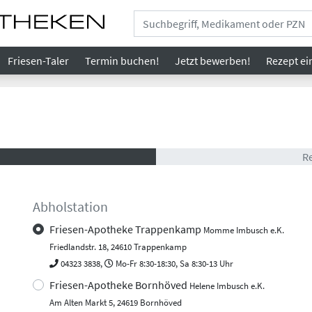
Friesen-Taler
Termin buchen!
Jetzt bewerben!
Rezept
ei
R
Abholstation
Friesen-Apotheke Trappenkamp
Momme Imbusch e.K.
Friedlandstr. 18, 24610 Trappenkamp
04323 3838,
Mo-Fr 8:30-18:30, Sa 8:30-13 Uhr
Friesen-Apotheke Bornhöved
Helene Imbusch e.K.
Am Alten Markt 5, 24619 Bornhöved