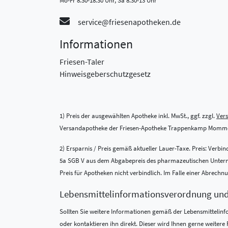
Mo-Fr 8:30-18:30 Uhr, Sa 8:30-13 Uhr
service@friesenapotheken.de
Informationen
Friesen-Taler
Hinweisgeberschutzgesetz
1) Preis der ausgewählten Apotheke inkl. MwSt., ggf. zzgl.
Ver
Versandapotheke der Friesen-Apotheke Trappenkamp Momme
2) Ersparnis / Preis gemäß aktueller Lauer-Taxe. Preis: Verb
5a SGB V aus dem Abgabepreis des pharmazeutischen Unternehm
Preis für Apotheken nicht verbindlich. Im Falle einer Abrech
Lebensmittel­informations­verordnung un
Sollten Sie weitere Informationen gemäß der Lebensmittel­in
oder kontaktieren ihn direkt. Dieser wird Ihnen gerne weite