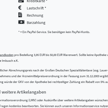
Kreditkarte *
Lastschrift *
Rechnung
Barzahlung
* = Ein PayPal-Service. Sie benötigen kein PayPal-Konto.
sandkosten
pro Bestellung 3,95 EUR bis 50,00 EUR Warenwert. Sollte keine Apotheke vo
 Imbusch e.K.
indlicher Abrechnungspreis nach der Großen Deutschen Spezialitätentaxe (sog. Lauer
ens und der Arzneimittelpreisverordnung in der Fassung zum 31.12.2003 ergibt. Be
nung würde der GKV von der Apotheke bei rechtzeitiger Zahlung ein Rabatt von 5% a
d weitere Artikelangaben
formations­verordnung (LMIV) oder Auskünfte über weitere Artikelangaben wünschen,
re Fragen kostenlos beantworten. Sie können auch unseren Informationsservice nutze