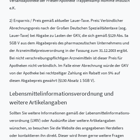
Versandapotheke der Friesen-Apotheke Trappenkamp Momme Imbusch
e.K.
2) Ersparnis / Preis gemäß aktueller Lauer-Taxe. Preis: Verbindlicher
Abrechnungspreis nach der Großen Deutschen Spezialitätentaxe (sog.
Lauer-Taxe) bei Abgabe zu Lasten der GKV, die sich gemäß §129 Abs. 5a
SGB V aus dem Abgabepreis des pharmazeutischen Unternehmens und
der Arzneimittelpreisverordnung in der Fassung zum 31.12.2003 ergibt.
Bei nicht verschreibungspflichtigen Arzneimitteln ist dieser Preis für
Apotheken nicht verbindlich. Im Falle einer Abrechnung würde der GKV
von der Apotheke bei rechtzeitiger Zahlung ein Rabatt von 5% auf
diesen Abgabepreis gewährt (§130 Absatz 1 SGB V).
Lebensmittel­informations­verordnung und
weitere Artikelangaben
Sollten Sie weitere Informationen gemäß der Lebensmittel­informations­
verordnung (LMIV) oder Auskünfte über weitere Artikelangaben
wünschen, so besuchen Sie die Website des angegebenen Herstellers
oder kontaktieren ihn direkt. Dieser wird Ihnen gerne weitere Fragen