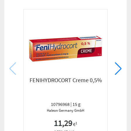
FENIHYDROCORT Creme 0,5%
ALLE
10796968 | 15 g
Haleon Germany GmbH
11,29
1
€