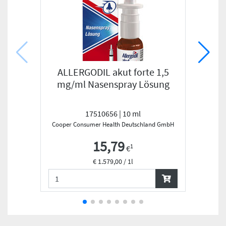
ALLERGODIL akut forte 1,5
EUC
mg/ml Nasenspray Lösung
C
17510656 | 10 ml
Cooper Consumer Health Deutschland GmbH
15,79
1
€
€ 1.579,00 / 1l