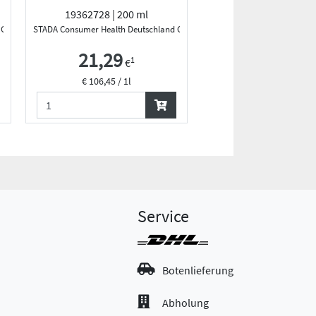
19362728 | 200 ml
11077448 | 60 
d GmbH
STADA Consumer Health Deutschland GmbH
Hexal AG
21,29
14,29
1
1
€
€
€ 106,45 / 1l
€ 0,24 / 1Sp
Service
Botenlieferung
Abholung