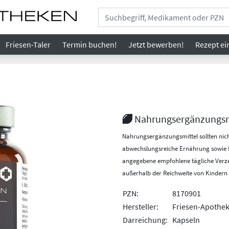
Friesen-Taler
Termin buchen!
Jetzt bewerben!
Rezept
ei
Nahrungs­ergänzungs­m
Nahrungsergänzungsmittel sollten nich
abwechslungsreiche Ernährung sowie f
angegebene empfohlene tägliche Verze
außerhalb der Reichweite von Kindern
PZN:
8170901
Hersteller:
Friesen-Apothe
Darreichung:
Kapseln