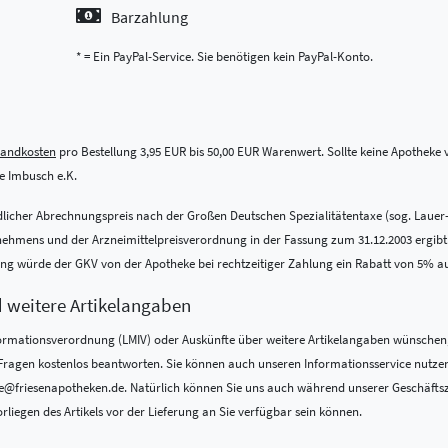
Barzahlung
* = Ein PayPal-Service. Sie benötigen kein PayPal-Konto.
sandkosten
pro Bestellung 3,95 EUR bis 50,00 EUR Warenwert. Sollte keine Apotheke vo
 Imbusch e.K.
indlicher Abrechnungspreis nach der Großen Deutschen Spezialitätentaxe (sog. Lauer
ens und der Arzneimittelpreisverordnung in der Fassung zum 31.12.2003 ergibt. Be
nung würde der GKV von der Apotheke bei rechtzeitiger Zahlung ein Rabatt von 5% a
d weitere Artikelangaben
formations­verordnung (LMIV) oder Auskünfte über weitere Artikelangaben wünschen,
re Fragen kostenlos beantworten. Sie können auch unseren Informationsservice nutze
@friesenapotheken.de. Natürlich können Sie uns auch während unserer Geschäftszeit
rliegen des Artikels vor der Lieferung an Sie verfügbar sein können.