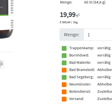
Menge:
60 St (64,6 g)
19,99
1
€
€ 309,44 / 1kg
Menge:
Trappenkamp:
vorrätig
Bornhöved:
vorrätig
Bad Malente:
vorrätig
Bad Bramstedt:
Abholber
Bad Segeberg:
vorrätig
Neumünster:
Abholber
Botendienst:
Zustellu
Versand:
Zustellu