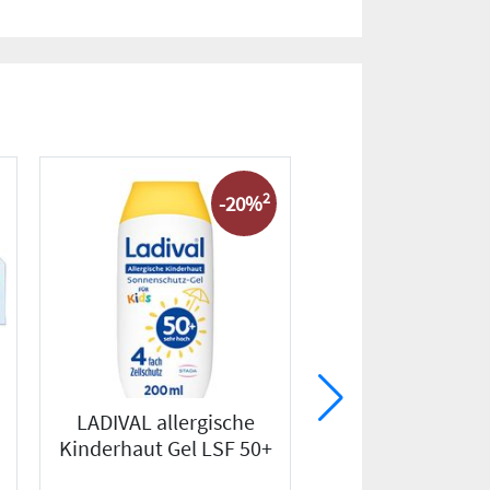
2
-20%
LADIVAL allergische
MOMETAHEX
Kinderhaut Gel LSF 50+
Heuschnupfens
50µg/Spr.60 Spr