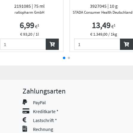
2191085 | 75 ml
3927045 | 10 g
Fab...
ratiopharm GmbH
STADA Consumer Health Deutschlan
6,99
13,49
1
1
€
€
€ 93,20 / 1l
€ 1.349,00 / 1kg
Zahlungsarten
PayPal
Kreditkarte *
Lastschrift *
Rechnung