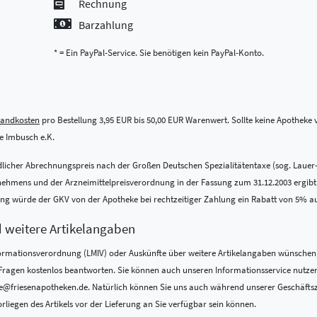
Rechnung
Barzahlung
* = Ein PayPal-Service. Sie benötigen kein PayPal-Konto.
sandkosten
pro Bestellung 3,95 EUR bis 50,00 EUR Warenwert. Sollte keine Apotheke vo
 Imbusch e.K.
indlicher Abrechnungspreis nach der Großen Deutschen Spezialitätentaxe (sog. Lauer
ens und der Arzneimittelpreisverordnung in der Fassung zum 31.12.2003 ergibt. Be
nung würde der GKV von der Apotheke bei rechtzeitiger Zahlung ein Rabatt von 5% a
d weitere Artikelangaben
formations­verordnung (LMIV) oder Auskünfte über weitere Artikelangaben wünschen,
re Fragen kostenlos beantworten. Sie können auch unseren Informationsservice nutze
@friesenapotheken.de. Natürlich können Sie uns auch während unserer Geschäftszeit
rliegen des Artikels vor der Lieferung an Sie verfügbar sein können.