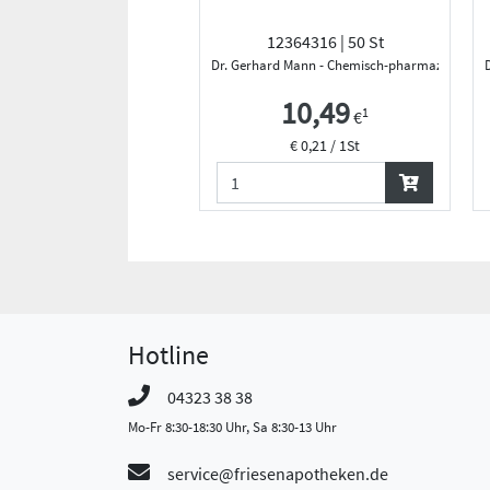
12364316 | 50 St
Dr. Gerhard Mann - Chemisch-pharmazeutische 
10,49
1
€
€ 0,21 / 1St
Hotline
04323 38 38
Mo-Fr 8:30-18:30 Uhr, Sa 8:30-13 Uhr
service@friesenapotheken.de