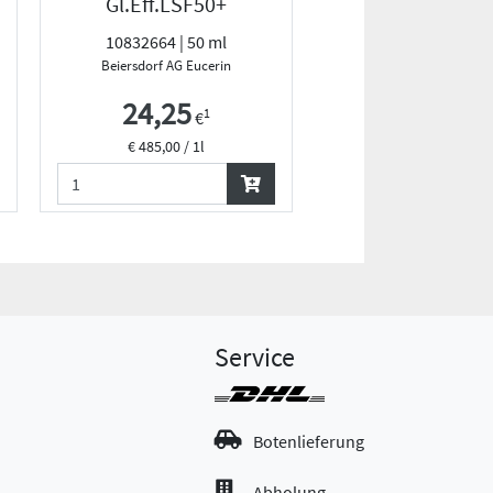
Gl.Eff.LSF50+
50+
10832664 | 50 ml
19362734 | 200 
Beiersdorf AG Eucerin
STADA Consumer Health De
24,25
20,29
1
1
€
€
€ 485,00 / 1l
€ 101,45 / 1l
Service
Botenlieferung
Abholung