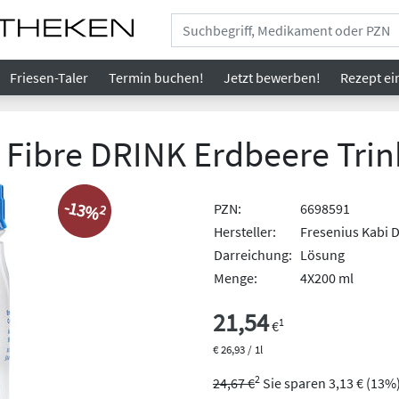
Friesen-Taler
Termin buchen!
Jetzt bewerben!
Rezept
ei
ibre DRINK Erdbeere Trin
-13%
PZN:
6698591
2
Hersteller:
Fresenius Kabi
Darreichung:
Lösung
Menge:
4X200 ml
21,54
1
€
€ 26,93 / 1l
2
24,67 €
Sie sparen 3,13 € (13%