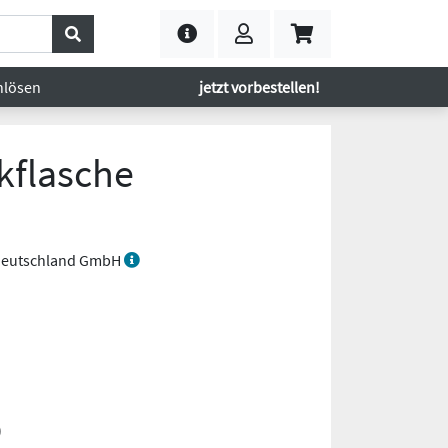
nlösen
jetzt vorbestellen!
kflasche
 Deutschland GmbH
)