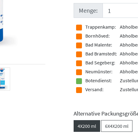
Menge:
Trappenkamp:
Abholber
Bornhöved:
Abholber
Bad Malente:
Abholber
Bad Bramstedt:
Abholber
Bad Segeberg:
Abholber
Neumünster:
Abholber
Botendienst:
Zustellu
Versand:
Zustellu
Alternative Packungsgröß
4X200 ml
6X4X200 ml