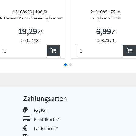
13168959 | 100 St
2191085 | 75 ml
Fab...
Dr. Gerhard Mann - Chemisch-pharmazeutische Fab...
ratiopharm GmbH
19,29
6,99
1
1
€
€
€ 0,19 / 1St
€ 93,20 / 1l
Zahlungsarten
PayPal
Kreditkarte *
Lastschrift *