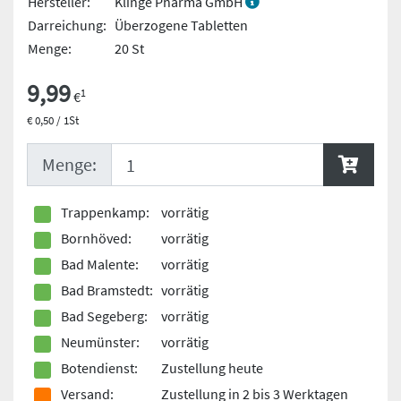
Hersteller:
Klinge Pharma GmbH
Darreichung:
Überzogene Tabletten
Menge:
20 St
9,99
1
€
€ 0,50 / 1St
Menge:
Trappenkamp:
vorrätig
Bornhöved:
vorrätig
Bad Malente:
vorrätig
Bad Bramstedt:
vorrätig
Bad Segeberg:
vorrätig
Neumünster:
vorrätig
Botendienst:
Zustellung heute
Versand:
Zustellung in 2 bis 3 Werktagen