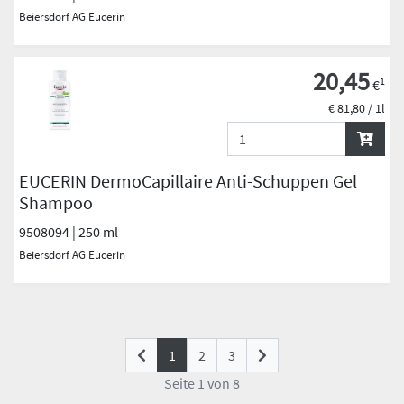
Beiersdorf AG Eucerin
20,45
1
€
€ 81,80 / 1l
EUCERIN DermoCapillaire Anti-Schuppen Gel
Shampoo
9508094 | 250 ml
Beiersdorf AG Eucerin
(current)
1
2
3
Seite 1 von 8