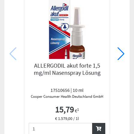
ALLERGODIL akut forte 1,5
HO
mg/ml Nasenspray Lösung
17510656 | 10 ml
Cooper Consumer Health Deutschland GmbH
STADA
15,79
1
€
€ 1.579,00 / 1l