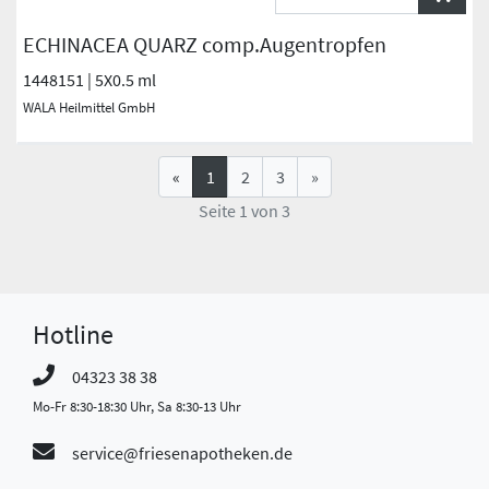
ECHINACEA QUARZ comp.Augentropfen
1448151 | 5X0.5 ml
WALA Heilmittel GmbH
«
1
2
3
»
Seite 1 von 3
Hotline
04323 38 38
Mo-Fr 8:30-18:30 Uhr, Sa 8:30-13 Uhr
service@friesenapotheken.de