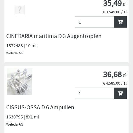
35,49
1
€
€ 3.549,00 / 1l
CINERARIA maritima D 3 Augentropfen
1572483 | 10 ml
Weleda AG
36,68
1
€
€ 4.585,00 / 1l
CISSUS-OSSA D 6 Ampullen
1630795 | 8X1 ml
Weleda AG