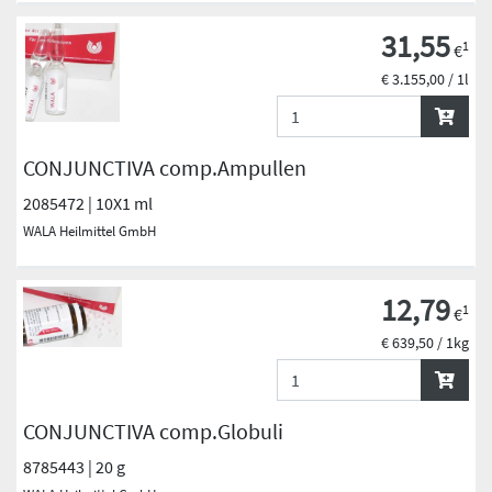
31,55
1
€
€ 3.155,00 / 1l
CONJUNCTIVA comp.Ampullen
2085472 | 10X1 ml
WALA Heilmittel GmbH
12,79
1
€
€ 639,50 / 1kg
CONJUNCTIVA comp.Globuli
8785443 | 20 g