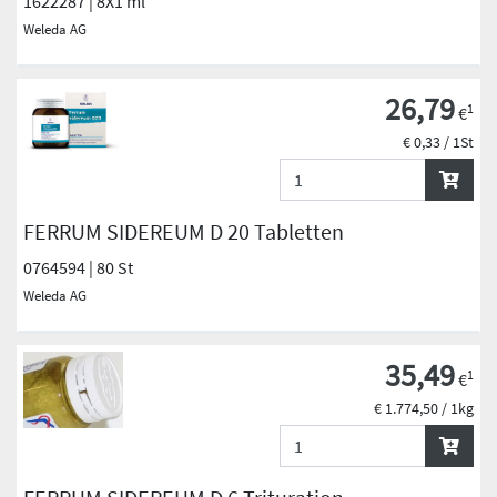
1622287 | 8X1 ml
Weleda AG
26,79
1
€
€ 0,33 / 1St
FERRUM SIDEREUM D 20 Tabletten
0764594 | 80 St
Weleda AG
35,49
1
€
€ 1.774,50 / 1kg