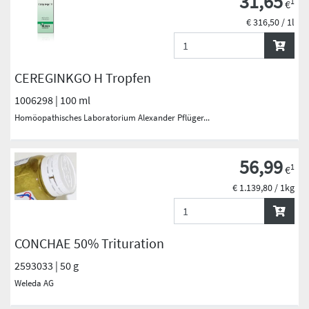
31,65
1
€
€ 316,50 / 1l
CEREGINKGO H Tropfen
1006298 | 100 ml
Homöopathisches Laboratorium Alexander Pflüger...
56,99
1
€
€ 1.139,80 / 1kg
CONCHAE 50% Trituration
2593033 | 50 g
Weleda AG