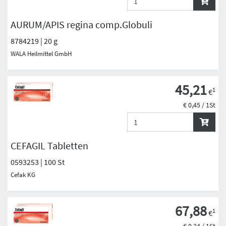
AURUM/APIS regina comp.Globuli
8784219 | 20 g
WALA Heilmittel GmbH
45,21
1
€
€ 0,45 / 1St
CEFAGIL Tabletten
0593253 | 100 St
Cefak KG
67,88
1
€