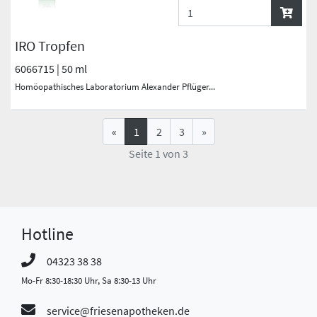
IRO Tropfen
6066715 | 50 ml
Homöopathisches Laboratorium Alexander Pflüger...
«
1
2
3
»
Seite 1 von 3
Hotline
04323 38 38
Mo-Fr 8:30-18:30 Uhr, Sa 8:30-13 Uhr
service@friesenapotheken.de