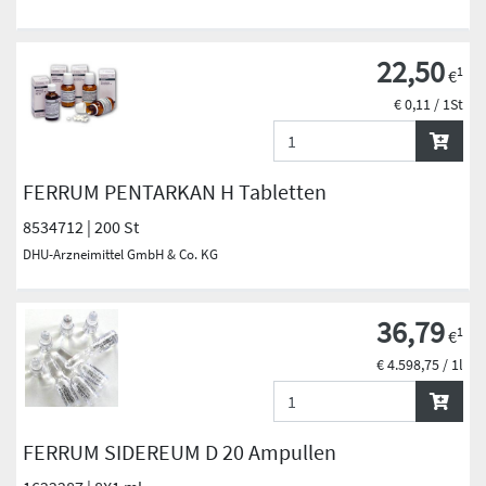
22,50
1
€
€ 0,11 / 1St
FERRUM PENTARKAN H Tabletten
8534712 | 200 St
DHU-Arzneimittel GmbH & Co. KG
36,79
1
€
€ 4.598,75 / 1l
FERRUM SIDEREUM D 20 Ampullen