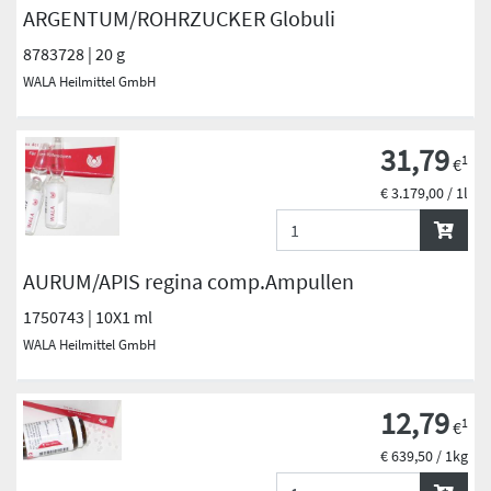
ARGENTUM/ROHRZUCKER Globuli
8783728 | 20 g
WALA Heilmittel GmbH
31,79
1
€
€ 3.179,00 / 1l
AURUM/APIS regina comp.Ampullen
1750743 | 10X1 ml
WALA Heilmittel GmbH
12,79
1
€
€ 639,50 / 1kg