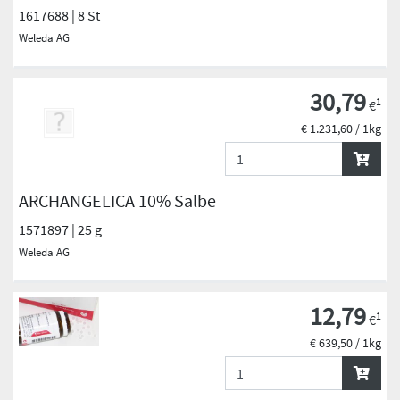
1617688 | 8 St
Weleda AG
30,79
1
€
€ 1.231,60 / 1kg
ARCHANGELICA 10% Salbe
1571897 | 25 g
Weleda AG
12,79
1
€
€ 639,50 / 1kg