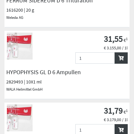
FERRUM SIDEREUM D 6 Trituration
1616200 | 20 g
Weleda AG
31,55
1
€
€ 3.155,00 / 1l
HYPOPHYSIS GL D 6 Ampullen
2829493 | 10X1 ml
WALA Heilmittel GmbH
31,79
1
€
€ 3.179,00 / 1l